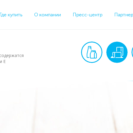
Где купить
О компании
Пресс-центр
Партне
 содержатся
и E