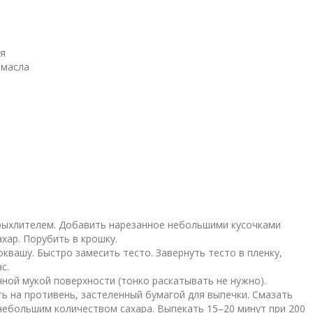
ля
 масла
рыхлителем. Добавить нарезанное небольшими кусочками
хар. Порубить в крошку.
квашу. Быстро замесить тесто. Завернуть тесто в пленку,
с.
нной мукой поверхности (тонко раскатывать не нужно).
ь на противень, застеленный бумагой для выпечки. Смазать
небольшим количеством сахара. Выпекать 15–20 минут при 200