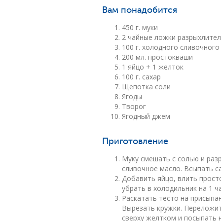
Вам понадобится
450 г. муки
2 чайные ложки разрыхлите
100 г. холодного сливочного
200 мл. простокваши
1 яйцо + 1 желток
100 г. сахар
Щепотка соли
Ягоды
Творог
Ягодный джем
Приготовление
Муку смешать с солью и раз
сливочное масло. Всыпать са
Добавить яйцо, влить просто
убрать в холодильник на 1 ча
Раскатать тесто на присыпа
Вырезать кружки. Переложит
сверху желтком и посыпать 