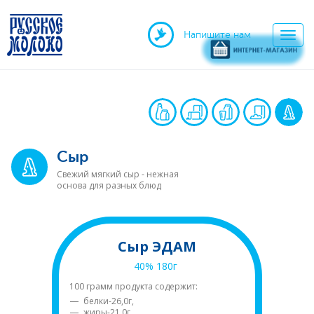
Напишите нам
Сыр
Свежий мягкий сыр - нежная
основа для разных блюд
Сыр ЭДАМ
Сыр ЭДАМ
40% 180г
40% 180г
Состав: молоко нормализованное
100 грамм продукта содержит:
пастеризованное, соль,
белки-26,0г,
уплотнитель хлорид кальция,
жиры-21,0г,