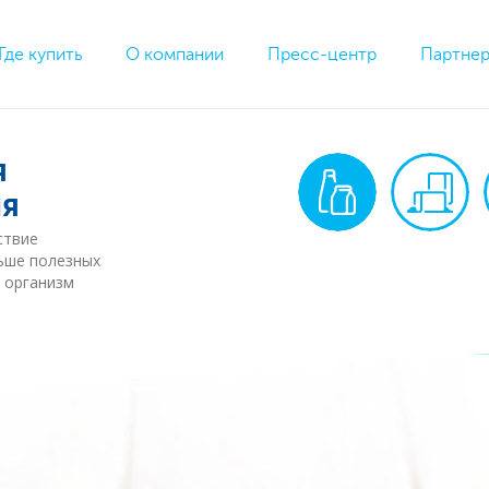
Где купить
О компании
Пресс-центр
Партне
я
я
ствие
ьше полезных
 организм